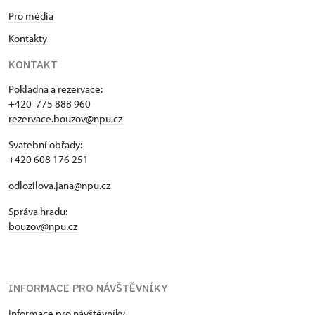
Pro média
Kontakty
KONTAKT
Pokladna a rezervace:
+420 775 888 960
rezervace.bouzov@npu.cz
Svatební obřady:
+420 608 176 251
odlozilova.jana@npu.cz
Správa hradu:
bouzov@npu.cz
INFORMACE PRO NÁVŠTĚVNÍKY
Informace pro návštěvníky