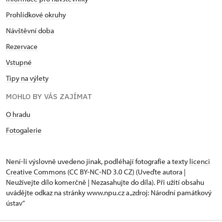
Prohlídkové okruhy
Návštěvní doba
Rezervace
Vstupné
Tipy na výlety
MOHLO BY VÁS ZAJÍMAT
O hradu
Fotogalerie
Není-li výslovně uvedeno jinak, podléhají fotografie a texty
licenci
Creative Commons
(CC BY-NC-ND 3.0 CZ) (Uveďte autora |
Neužívejte dílo komerčně | Nezasahujte do díla). Při užití obsahu
uvádějte odkaz na stránky www.npu.cz a „zdroj: Národní památkový
ústav“