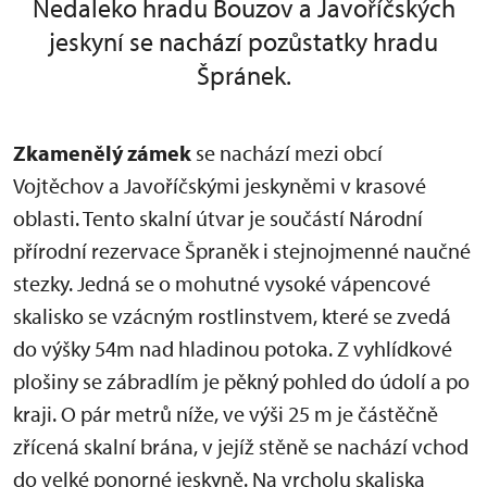
Nedaleko hradu Bouzov a Javoříčských
jeskyní se nachází pozůstatky hradu
Špránek.
Zkamenělý zámek
se nachází mezi obcí
Vojtěchov a Javoříčskými jeskyněmi v krasové
oblasti. Tento skalní útvar je součástí Národní
přírodní rezervace Špraněk i stejnojmenné naučné
stezky. Jedná se o mohutné vysoké vápencové
skalisko se vzácným rostlinstvem, které se zvedá
do výšky 54m nad hladinou potoka. Z vyhlídkové
plošiny se zábradlím je pěkný pohled do údolí a po
kraji. O pár metrů níže, ve výši 25 m je částěčně
zřícená skalní brána, v jejíž stěně se nachází vchod
do velké ponorné jeskyně. Na vrcholu skaliska