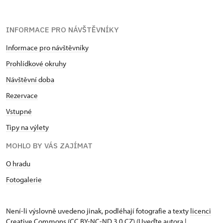
INFORMACE PRO NÁVŠTĚVNÍKY
Informace pro návštěvníky
Prohlídkové okruhy
Návštěvní doba
Rezervace
Vstupné
Tipy na výlety
MOHLO BY VÁS ZAJÍMAT
O hradu
Fotogalerie
Není-li výslovně uvedeno jinak, podléhají fotografie a texty
licenci
Creative Commons
(CC BY-NC-ND 3.0 CZ) (Uveďte autora |