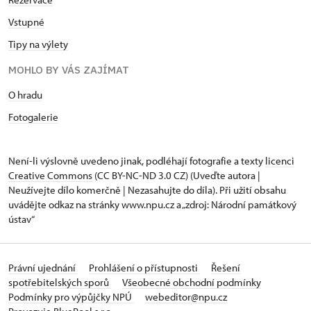
Vstupné
Tipy na výlety
MOHLO BY VÁS ZAJÍMAT
O hradu
Fotogalerie
Není-li výslovně uvedeno jinak, podléhají fotografie a texty
licenci
Creative Commons
(CC BY-NC-ND 3.0 CZ) (Uveďte autora |
Neužívejte dílo komerčně | Nezasahujte do díla). Při užití obsahu
uvádějte odkaz na stránky www.npu.cz a „zdroj: Národní památkový
ústav“
Právní ujednání
Prohlášení o přístupnosti
Řešení
spotřebitelských sporů
Všeobecné obchodní podmínky
Podmínky pro výpůjčky NPÚ
webeditor@npu.cz