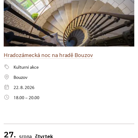
Hradozámecká noc na hradě Bouzov
Kulturní akce
Bouzov
22. 8. 2026
18.00 – 20.00
27.
srpna
čtvrtek