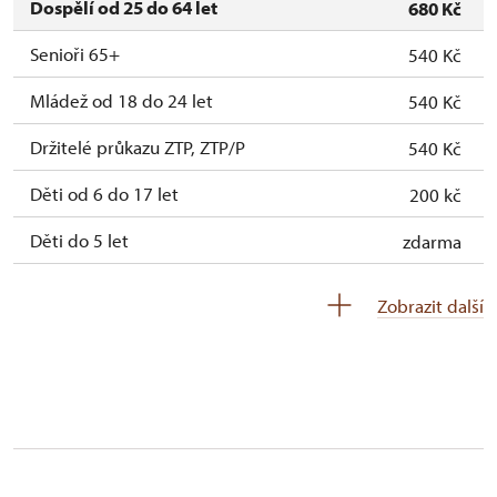
Dospělí od 25 do 64 let
680 Kč
Senioři 65+
540 Kč
Mládež od 18 do 24 let
540 Kč
Držitelé průkazu ZTP, ZTP/P
540 Kč
Děti od 6 do 17 let
200 kč
Děti do 5 let
zdarma
Průvodce držitele průkazu ZTP/P
zdarma
Zobrazit další
Pedagogický dozor (pro školní skupiny 1
zdarma
osoba na 10 dětí)
Průvodce organizované skupiny (1 osoba
zdarma
pro celou skupinu min. 15 osob)
Karta zaměstnance s QR kódem MK ČR *
neposkytuje se