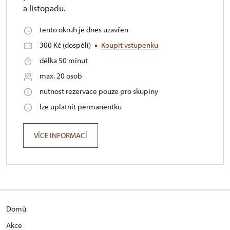
a listopadu.
tento okruh je dnes uzavřen
300 Kč (dospělí)
Koupit vstupenku
délka 50 minut
max. 20 osob
nutnost rezervace pouze pro skupiny
lze uplatnit permanentku
VÍCE INFORMACÍ
Domů
Akce