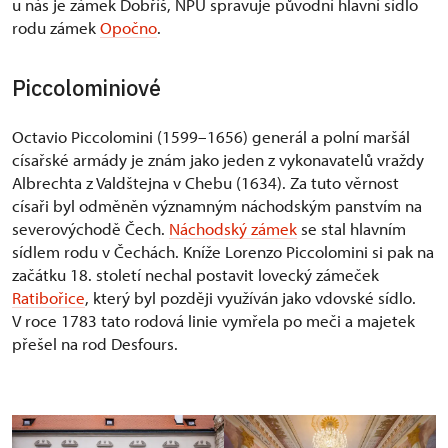
u nás je zámek Dobříš, NPÚ spravuje původní hlavní sídlo
rodu zámek
Opočno
.
Piccolominiové
Octavio Piccolomini (1599–1656) generál a polní maršál
císařské armády je znám jako jeden z vykonavatelů vraždy
Albrechta z Valdštejna v Chebu (1634). Za tuto věrnost
císaři byl odměněn významným náchodským panstvím na
severovýchodě Čech.
Náchodský zámek
se stal hlavním
sídlem rodu v Čechách. Kníže Lorenzo Piccolomini si pak na
začátku 18. století nechal postavit lovecký zámeček
Ratibořice
, který byl později využíván jako vdovské sídlo.
V roce 1783 tato rodová linie vymřela po meči a majetek
přešel na rod Desfours.