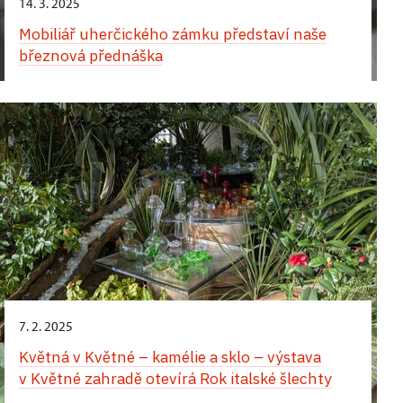
14. 3. 2025
Mobiliář uherčického zámku představí naše
březnová přednáška
7. 2. 2025
Květná v Květné – kamélie a sklo – výstava
v Květné zahradě otevírá Rok italské šlechty