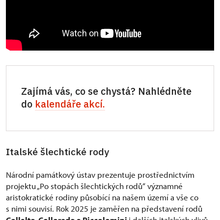
Zajímá vás, co se chystá? Nahlédněte
do
kalendáře akcí.
Italské šlechtické rody
Národní památkový ústav prezentuje prostřednictvím
projektu „Po stopách šlechtických rodů“ významné
aristokratické rodiny působící na našem území a vše co
s nimi souvisí. Rok 2025 je zaměřen na představení rodů
Collalto, Colloredo a Piccolomini
i dalších italských vlivů,