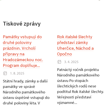
Tiskové zprávy
Památky vstupují do
Rok italské šlechty
druhé poloviny
představí zámky
prázdnin. Vrcholí
Uherčice, Náchod a
přípravy na
Opočno
Hradozámeckou noc.
3. 4. 2025
Program doplňuje...
Patnáctý ročník projektu
1. 8. 2025
Národního památkového
ústavu Po stopách
Státní hrady, zámky a další
šlechtických rodů nese
památky ve správě
podtitul Rok italské šlechty.
Národního památkového
Veřejnosti představí
ústavu úspěšně vstupují do
významné...
druhé poloviny léta. V