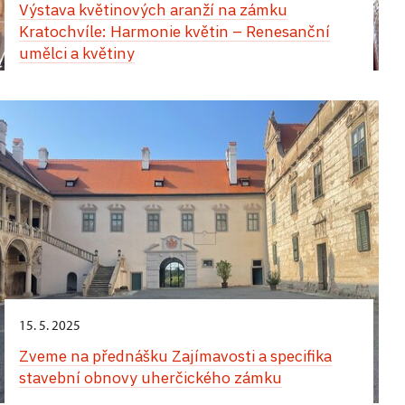
Výstava květinových aranží na zámku
apartmánu v západním křídle zámku
Kratochvíle: Harmonie květin – Renesanční
umělci a květiny
Jedinečný zážitek vás čeká během Hradozámecké
noci na zámku v Uherčicích – kouzlo historie,
hudby, tance a chutí! Přes den vás uchvátí
vystoupení tanečnic a tanečníků v nádherných
dobových kostýmech. Na arkádovém nádvoří si
můžete vychutnat autentickou italskou pizzu,
osvěžující zmrzlinu a lahodné míchané nápoje.
Večerní atmosféra vás přenese do jiné epochy.
Zámecké komnaty ozáří jemné světlo svíček
a Banketní sál ožije tóny historické hudby. Projděte
se slavnostně vyzdobenými interiéry, nechte se
unést květinovou vůní a jedinečným kouzlem
tohoto místa. Nezapomenutelný večer završí
15. 5. 2025
velkolepá světelná show.
Zveme na přednášku Zajímavosti a specifika
stavební obnovy uherčického zámku
24. srpna,
zámek Opočno