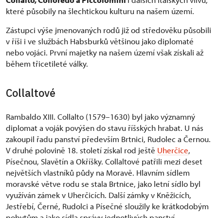
které působily na šlechtickou kulturu na našem území.
Zástupci výše jmenovaných rodů již od středověku působili
v říši i ve službách Habsburků většinou jako diplomaté
nebo vojáci. První majetky na našem území však získali až
během třicetileté války.
Collaltové
Rambaldo XIII. Collalto (1579–1630) byl jako významný
diplomat a voják povýšen do stavu říšských hrabat. U nás
zakoupil řadu panství především Brtnici, Rudolec a Černou.
V druhé polovině 18. století získal rod ještě
Uherčice
,
Písečnou, Slavětín a Okříšky. Collaltové patřili mezi deset
největších vlastníků půdy na Moravě. Hlavním sídlem
moravské větve rodu se stala Brtnice, jako letní sídlo byl
využíván zámek v Uherčicích. Další zámky v Kněžicích,
Jestřebí, Černé, Rudolci a Písečné sloužily ke krátkodobým
pobytům a jako sídla správy jednotlivých panství.