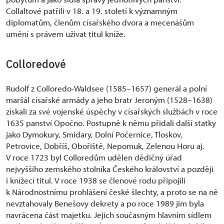
Collaltové patřili v 18. a 19. století k významným
diplomatům, členům císařského dvora a mecenášům
umění s právem užívat titul kníže.
Colloredové
Rudolf z Colloredo-Waldsee (1585–1657) generál a polní
maršál císařské armády a jeho bratr Jeroným (1528–1638)
získali za své vojenské úspěchy v císařských službách v roce
1635 panství Opočno. Postupně k němu přidali další statky
jako Dymokury, Smidary, Dolní Počernice, Tloskov,
Petrovice, Dobříš, Obořiště, Nepomuk, Zelenou Horu aj.
V roce 1723 byl Colloredům udělen dědičný úřad
nejvyššího zemského stolníka Českého království a později
i knížecí titul. V roce 1938 se členové rodu připojili
k Národnostnímu prohlášení české šlechty, a proto se na ně
nevztahovaly Benešovy dekrety a po roce 1989 jim byla
navrácena část majetku. Jejich současným hlavním sídlem