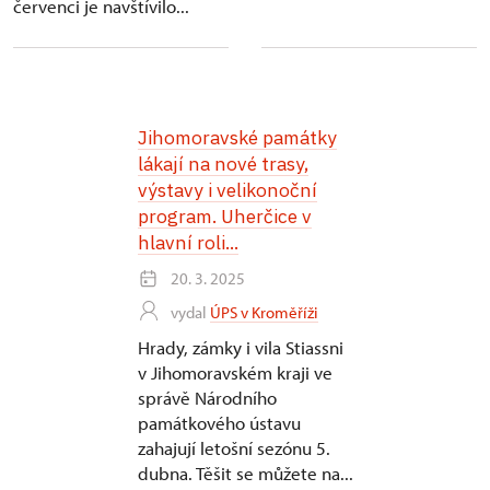
červenci je navštívilo...
Jihomoravské památky
lákají na nové trasy,
výstavy i velikonoční
program. Uherčice v
hlavní roli...
20. 3. 2025
vydal
ÚPS v Kroměříži
Hrady, zámky i vila Stiassni
v Jihomoravském kraji ve
správě Národního
památkového ústavu
zahajují letošní sezónu 5.
dubna. Těšit se můžete na...