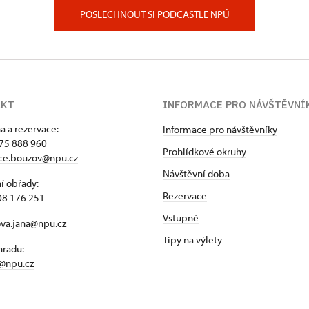
POSLECHNOUT SI PODCASTLE NPÚ
AKT
INFORMACE PRO NÁVŠTĚVNÍ
a a rezervace:
Informace pro návštěvníky
75 888 960
Prohlídkové okruhy
ace.bouzov@npu.cz
Návštěvní doba
í obřady:
Rezervace
08 176 251
Vstupné
ova.jana@npu.cz
Tipy na výlety
hradu:
@npu.cz