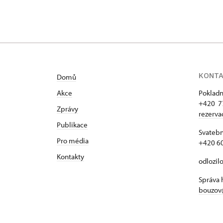
KONT
Domů
Akce
Pokladn
+420 7
Zprávy
rezerv
Publikace
Svatebn
Pro média
+420 6
Kontakty
odlozil
Správa 
bouzov