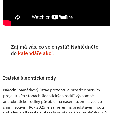
Zajímá vás, co se chystá? Nahlédněte
do
kalendáře akcí.
Italské šlechtické rody
Národní památkový ústav prezentuje prostřednictvím
projektu „Po stopách šlechtických rodů“ významné
aristokratické rodiny působící na našem území a vše co
s nimi souvisí. Rok 2025 je zaměřen na představení rodů
Collalto, Colloredo a Piccolomini
i dalších italských vlivů,