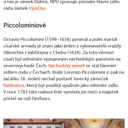
u nás je zámek Dobříš, NPÚ spravuje původní hlavní sídlo
rodu zámek
Opočno
.
Piccolominiové
Octavio Piccolomini (1599–1656) generál a polní maršál
císařské armády je znám jako jeden z vykonavatelů vraždy
Albrechta z Valdštejna v Chebu (1634). Za tuto věrnost
císaři byl odměněn významným náchodským panstvím na
severovýchodě Čech.
Náchodský zámek
se stal hlavním
sídlem rodu v Čechách. Kníže Lorenzo Piccolomini si pak na
začátku 18. století nechal postavit lovecký zámeček
Ratibořice
, který byl později využíván jako vdovské sídlo.
V roce 1783 tato rodová linie vymřela po meči a majetek
přešel na rod Desfours.