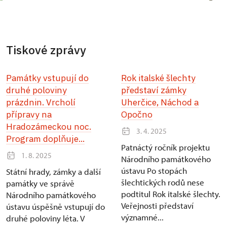
Tiskové zprávy
Památky vstupují do
Rok italské šlechty
druhé poloviny
představí zámky
prázdnin. Vrcholí
Uherčice, Náchod a
přípravy na
Opočno
Hradozámeckou noc.
3. 4. 2025
Program doplňuje...
Patnáctý ročník projektu
1. 8. 2025
Národního památkového
ústavu Po stopách
Státní hrady, zámky a další
šlechtických rodů nese
památky ve správě
podtitul Rok italské šlechty.
Národního památkového
Veřejnosti představí
ústavu úspěšně vstupují do
významné...
druhé poloviny léta. V