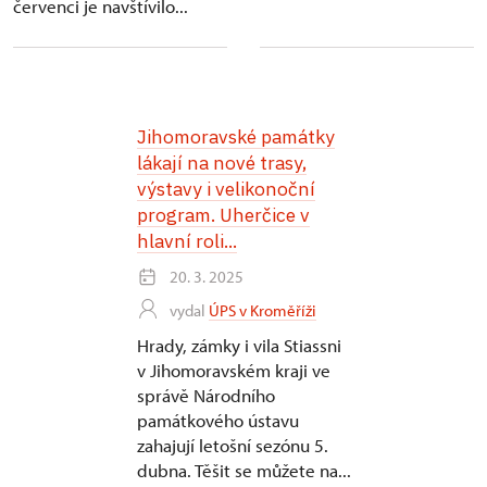
červenci je navštívilo...
Jihomoravské památky
lákají na nové trasy,
výstavy i velikonoční
program. Uherčice v
hlavní roli...
20. 3. 2025
vydal
ÚPS v Kroměříži
Hrady, zámky i vila Stiassni
v Jihomoravském kraji ve
správě Národního
památkového ústavu
zahajují letošní sezónu 5.
dubna. Těšit se můžete na...