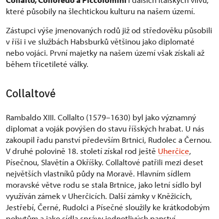
které působily na šlechtickou kulturu na našem území.
Zástupci výše jmenovaných rodů již od středověku působili
v říši i ve službách Habsburků většinou jako diplomaté
nebo vojáci. První majetky na našem území však získali až
během třicetileté války.
Collaltové
Rambaldo XIII. Collalto (1579–1630) byl jako významný
diplomat a voják povýšen do stavu říšských hrabat. U nás
zakoupil řadu panství především Brtnici, Rudolec a Černou.
V druhé polovině 18. století získal rod ještě
Uherčice
,
Písečnou, Slavětín a Okříšky. Collaltové patřili mezi deset
největších vlastníků půdy na Moravě. Hlavním sídlem
moravské větve rodu se stala Brtnice, jako letní sídlo byl
využíván zámek v Uherčicích. Další zámky v Kněžicích,
Jestřebí, Černé, Rudolci a Písečné sloužily ke krátkodobým
pobytům a jako sídla správy jednotlivých panství.