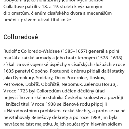
Collaltové patřili v 18. a 19. století k významným
diplomatům, členům císařského dvora a mecenášům
umění s právem užívat titul kníže.
Colloredové
Rudolf z Colloredo-Waldsee (1585–1657) generál a polní
maršál císařské armády a jeho bratr Jeroným (1528–1638)
získali za své vojenské úspěchy v císařských službách v roce
1635 panství Opočno. Postupně k němu přidali další statky
jako Dymokury, Smidary, Dolní Počernice, Tloskov,
Petrovice, Dobříš, Obořiště, Nepomuk, Zelenou Horu aj.
V roce 1723 byl Colloredům udělen dědičný úřad
nejvyššího zemského stolníka Českého království a později
i knížecí titul. V roce 1938 se členové rodu připojili
k Národnostnímu prohlášení české šlechty, a proto se na ně
nevztahovaly Benešovy dekrety a po roce 1989 jim byla
navrácena část majetku. Jejich současným hlavním sídlem