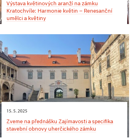
Výstava květinových aranží na zámku
apartmánu v západním křídle zámku
Kratochvíle: Harmonie květin – Renesanční
umělci a květiny
Jedinečný zážitek vás čeká během Hradozámecké
noci na zámku v Uherčicích – kouzlo historie,
hudby, tance a chutí! Přes den vás uchvátí
vystoupení tanečnic a tanečníků v nádherných
dobových kostýmech. Na arkádovém nádvoří si
můžete vychutnat autentickou italskou pizzu,
osvěžující zmrzlinu a lahodné míchané nápoje.
Večerní atmosféra vás přenese do jiné epochy.
Zámecké komnaty ozáří jemné světlo svíček
a Banketní sál ožije tóny historické hudby. Projděte
se slavnostně vyzdobenými interiéry, nechte se
unést květinovou vůní a jedinečným kouzlem
tohoto místa. Nezapomenutelný večer završí
15. 5. 2025
velkolepá světelná show.
Zveme na přednášku Zajímavosti a specifika
stavební obnovy uherčického zámku
24. srpna,
zámek Opočno