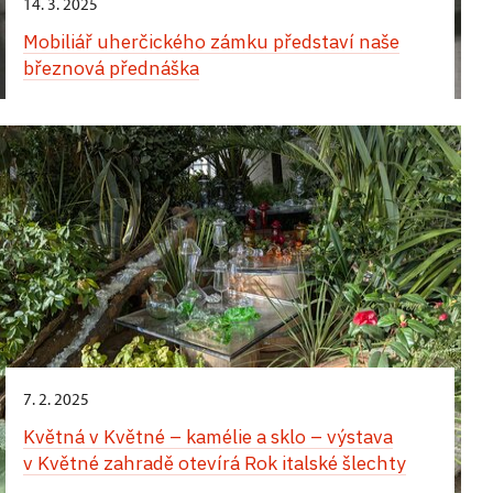
14. 3. 2025
Mobiliář uherčického zámku představí naše
březnová přednáška
7. 2. 2025
Květná v Květné – kamélie a sklo – výstava
v Květné zahradě otevírá Rok italské šlechty